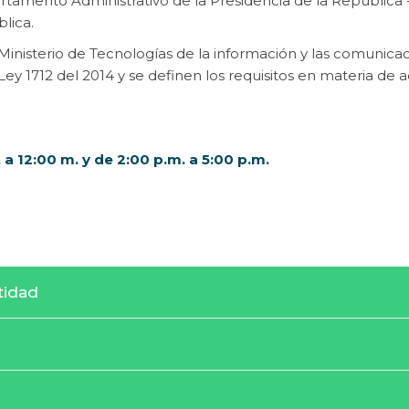
tamento Administrativo de la Presidencia de la República -
lica.
Ministerio de Tecnologías de la información y las comunicaci
Ley 1712 del 2014 y se definen los requisitos en materia de 
 a 12:00 m. y de 2:00 p.m. a 5:00 p.m.
tidad
es y deberes
ad o autoridad
tivas de los procesos