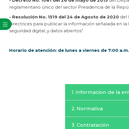
- Decreto No. 1081 del 26 de mayo de 2015
del Depar
reglamentario único del sector Presidencia de la Repúb
- Resolución No. 1519 del 24 de Agosto de 2020
del 
directrices para publicar la información señalada en la 
seguridad digital, y datos abiertos”.
Horario de atención: de lunes a viernes de 7:00 a.m.
1. Informacion de la en
1.1 Misión, visión, funcion
2. Normativa
1.2 Estructura orgánica
2.1 Normativa de la entid
1.3 Mapas y cartas descrip
3. Contratación