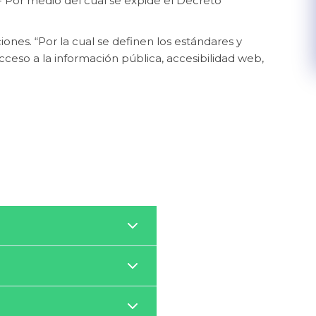
 Por medio del cual se expide el De​creto
ones. “Por la cual se definen los estándares y
acceso a la información pública, accesibilidad web,