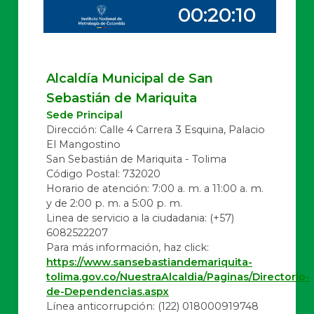
Alcaldía Municipal de San
Sebastián de Mariquita
Sede Principal
Dirección: Calle 4 Carrera 3 Esquina, Palacio
El Mangostino
San Sebastián de Mariquita - Tolima
Código Postal: 732020
Horario de atención: 7:00 a. m. a 11:00 a. m.
y de 2:00 p. m. a 5:00 p. m.
Linea de servicio a la ciudadania:
(+57)
6082522207
Para más información, haz click:
https://www.sansebastiandemariquita-
tolima.gov.co/NuestraAlcaldia/Paginas/Directorio-
de-Dependencias.aspx
Línea anticorrupción: (122) 018000919748