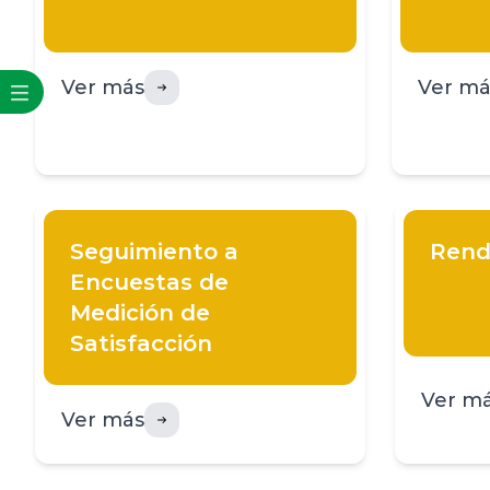
Ver más
Ver má
Seguimiento a
Rend
Encuestas de
Medición de
Satisfacción
Ver m
Ver más