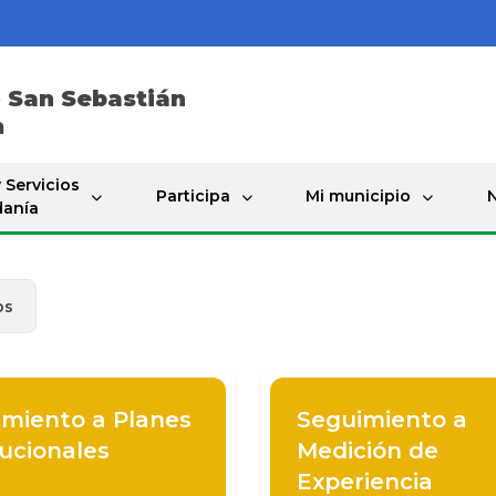
e
San Sebastián
a
 Servicios
Participa
Mi municipio
N
danía
os
miento a Planes
Seguimiento a
tucionales
Medición de
Experiencia