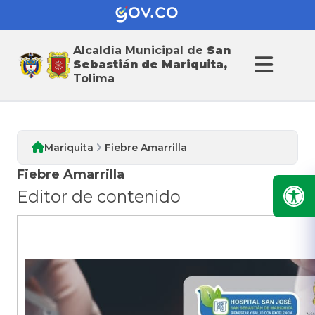
Alcaldia de San
Alcaldía Municipal de
San
Sebastián de Mariquita
Sebastián de Mariquita,
Tolima
Mariquita
Fiebre Amarrilla
Fiebre Amarrilla
Editor de contenido