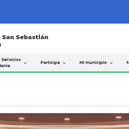
e
San Sebastián
a
 Servicios
Participa
Mi municipio
N
danía