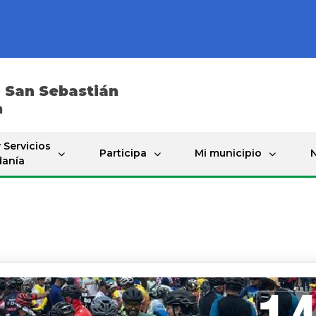
e
San Sebastián
a
 Servicios
Participa
Mi municipio
N
danía