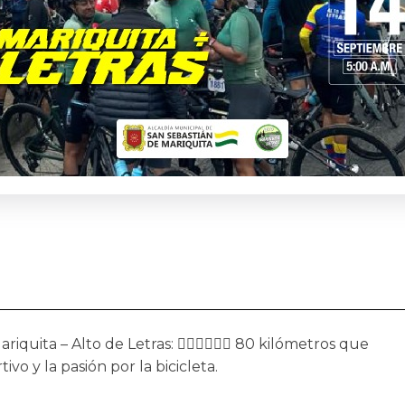
uita – Alto de Letras: 🚴🏼‍♀️🚴🏽‍♂️ 80 kilómetros que
vo y la pasión por la bicicleta.