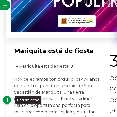
Mariquita está de fiesta
🎉 ¡Mariquita está de fiesta! 🎉
d
Hoy celebramos con orgullo los 474 años
de nuestro querido municipio de San
a
Sebastián de Mariquita, una tierra
d
cargada de historia, cultura y tradición.
Herramientas
Esta es la oportunidad perfecta para
2
reunirnos como comunidad y disfrutar