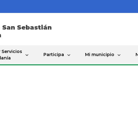
e
San Sebastián
a
 Servicios
Participa
Mi municipio
N
danía