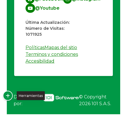
@Youtube
Última Actualización:
Número de Visitas:
1071925
Políticas
Mapas del sitio
Terminos y condiciones
Accesibilidad
Herramientas
Desarrollado
© Copyright
por:
2026
101 S.A.S.