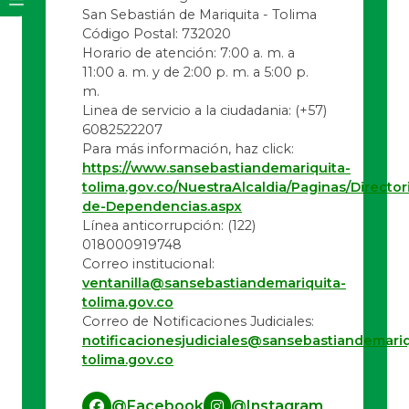
San Sebastián de Mariquita - Tolima
Código Postal: 732020
Horario de atención: 7:00 a. m. a
11:00 a. m. y de 2:00 p. m. a 5:00 p.
m.
Linea de servicio a la ciudadania:
(+57)
6082522207
Para más información, haz click:
https://www.sansebastiandemariquita-
tolima.gov.co/NuestraAlcaldia/Paginas/Director
de-Dependencias.aspx
Línea anticorrupción: (122)
018000919748
Correo institucional:
ventanilla@sansebastiandemariquita-
tolima.gov.co
Correo de Notificaciones Judiciales:
notificacionesjudiciales@sansebastiandemariq
tolima.gov.co
@Facebook
@Instagram