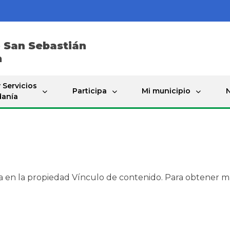
e
San Sebastián
a
 Servicios
Participa
Mi municipio
N
danía
a en la propiedad Vínculo de contenido. Para obtener m