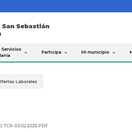
e
San Sebastián
a
 Servicios
Participa
Mi municipio
N
danía
Ofertas Laborales
CR-03.02.2025.PDF